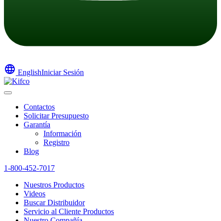
language
English
Iniciar Sesión
Contactos
Solicitar Presupuesto
Garantía
Información
Registro
Blog
1-800-452-7017
Nuestros Productos
Videos
Buscar Distribuidor
Servicio al Cliente Productos
Nuestro Compañía