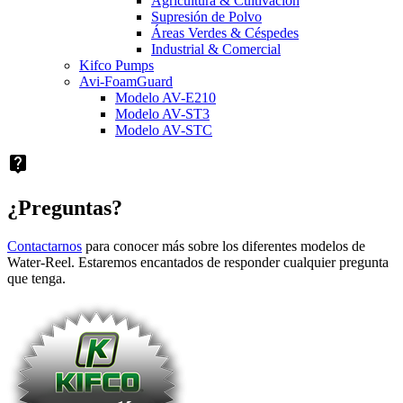
Agricultura & Cultivación
Supresión de Polvo
Áreas Verdes & Céspedes
Industrial & Comercial
Kifco Pumps
Avi-FoamGuard
Modelo AV-E210
Modelo AV-ST3
Modelo AV-STC
live_help
¿Preguntas?
Contactarnos
para conocer más sobre los diferentes modelos de
Water-Reel. Estaremos encantados de responder cualquier pregunta
que tenga.