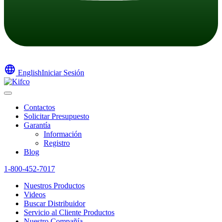
language
English
Iniciar Sesión
Contactos
Solicitar Presupuesto
Garantía
Información
Registro
Blog
1-800-452-7017
Nuestros Productos
Videos
Buscar Distribuidor
Servicio al Cliente Productos
Nuestro Compañía