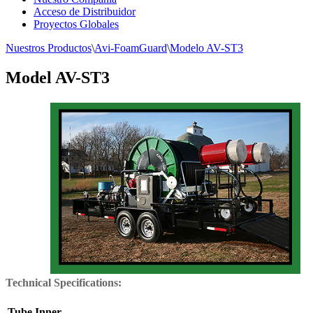
Acceso de Distribuidor
Proyectos Globales
Nuestros Productos
\
Avi-FoamGuard
\
Modelo AV-ST3
Model AV-ST3
Technical Specifications:
Tube Inner