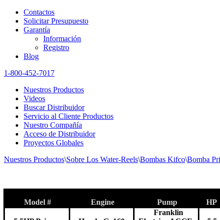
Contactos
Solicitar Presupuesto
Garantía
Información
Registro
Blog
1-800-452-7017
Nuestros Productos
Videos
Buscar Distribuidor
Servicio al Cliente Productos
Nuestro Compañía
Acceso de Distribuidor
Proyectos Globales
Nuestros Productos
\
Sobre Los Water-Reels
\
Bombas Kifco
\
Bomba Pri
Model #
Engine
Pump
HP
Franklin