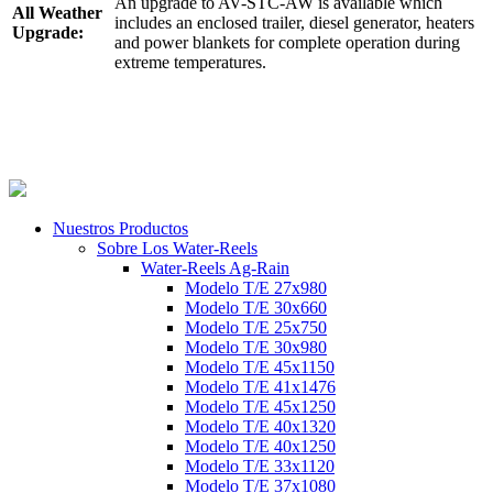
An upgrade to AV-STC-AW is available which
All Weather
includes an enclosed trailer, diesel generator, heaters
Upgrade:
and power blankets for complete operation during
extreme temperatures.
Nuestros Productos
Sobre Los Water-Reels
Water-Reels Ag-Rain
Modelo T/E 27x980
Modelo T/E 30x660
Modelo T/E 25x750
Modelo T/E 30x980
Modelo T/E 45x1150
Modelo T/E 41x1476
Modelo T/E 45x1250
Modelo T/E 40x1320
Modelo T/E 40x1250
Modelo T/E 33x1120
Modelo T/E 37x1080