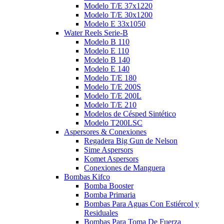
Modelo T/E 37x1220
Modelo T/E 30x1200
Modelo E 33x1050
Water Reels Serie-B
Modelo B 110
Modelo E 110
Modelo B 140
Modelo E 140
Modelo T/E 180
Modelo T/E 200S
Modelo T/E 200L
Modelo T/E 210
Modelos de Césped Sintético
Modelo T200LSC
Aspersores & Conexiones
Regadera Big Gun de Nelson
Sime Aspersors
Komet Aspersors
Conexiones de Manguera
Bombas Kifco
Bomba Booster
Bomba Primaria
Bombas Para Aguas Con Estiércol y
Residuales
Bombas Para Toma De Fuerza