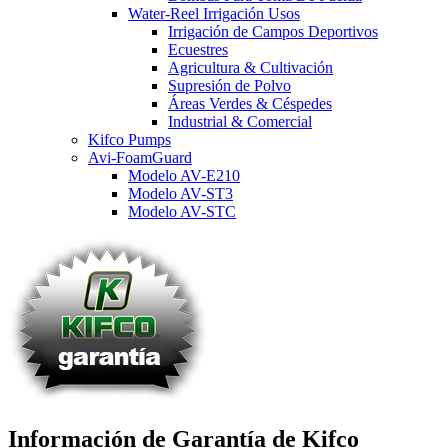
Water-Reel Irrigación Usos
Irrigación de Campos Deportivos
Ecuestres
Agricultura & Cultivación
Supresión de Polvo
Áreas Verdes & Céspedes
Industrial & Comercial
Kifco Pumps
Avi-FoamGuard
Modelo AV-E210
Modelo AV-ST3
Modelo AV-STC
Información de Garantía de Kifco