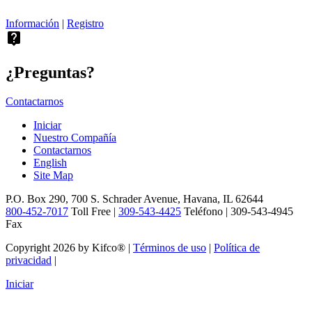
Información
|
Registro
live_help
¿Preguntas?
Contactarnos
Iniciar
Nuestro Compañía
Contactarnos
English
Site Map
P.O. Box 290, 700 S. Schrader Avenue, Havana, IL 62644
800-452-7017
Toll Free |
309-543-4425
Teléfono | 309-543-4945
Fax
Copyright 2026 by Kifco®
|
Términos de uso
|
Política de
privacidad
|
Iniciar