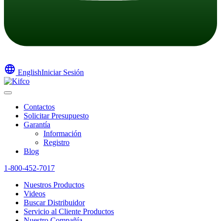
language
English
Iniciar Sesión
Contactos
Solicitar Presupuesto
Garantía
Información
Registro
Blog
1-800-452-7017
Nuestros Productos
Videos
Buscar Distribuidor
Servicio al Cliente Productos
Nuestro Compañía