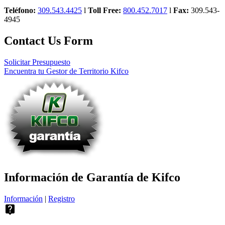
Teléfono:
309.543.4425
l
Toll Free:
800.452.7017
l
Fax:
309.543-
4945
Contact Us Form
Solicitar Presupuesto
Encuentra tu Gestor de Territorio Kifco
Información de Garantía de Kifco
Información
|
Registro
live_help