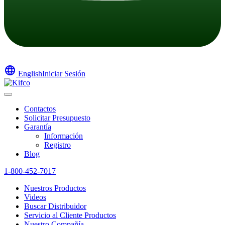
language
English
Iniciar Sesión
Contactos
Solicitar Presupuesto
Garantía
Información
Registro
Blog
1-800-452-7017
Nuestros Productos
Videos
Buscar Distribuidor
Servicio al Cliente Productos
Nuestro Compañía