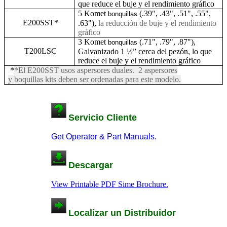
que reduce el buje y el rendimiento gráfico
5 Komet
(.39", .43", .51", .55",
bonquillas
E200SST*
.63"),
la reducción de buje y el rendimiento
gráfico
3 Komet
(.71", .79", .87"),
bonquillas
T200LSC
Galvanizado 1 ½” cerca del pezón, lo que
reduce el buje y el rendimiento gráfico
*
*El E200SST usos aspersores duales. 2 aspersores
y
boquillas
kits deben ser ordenadas para este modelo.
Servicio Cliente
Get Operator & Part Manuals.
Descargar
View Printable PDF Sime Brochure.
Localizar un Distribuidor