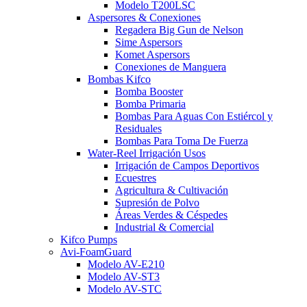
Modelo T200LSC
Aspersores & Conexiones
Regadera Big Gun de Nelson
Sime Aspersors
Komet Aspersors
Conexiones de Manguera
Bombas Kifco
Bomba Booster
Bomba Primaria
Bombas Para Aguas Con Estiércol y
Residuales
Bombas Para Toma De Fuerza
Water-Reel Irrigación Usos
Irrigación de Campos Deportivos
Ecuestres
Agricultura & Cultivación
Supresión de Polvo
Áreas Verdes & Céspedes
Industrial & Comercial
Kifco Pumps
Avi-FoamGuard
Modelo AV-E210
Modelo AV-ST3
Modelo AV-STC