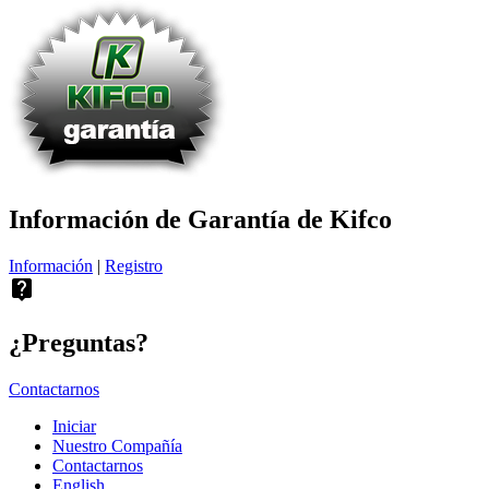
Información de Garantía de Kifco
Información
|
Registro
live_help
¿Preguntas?
Contactarnos
Iniciar
Nuestro Compañía
Contactarnos
English