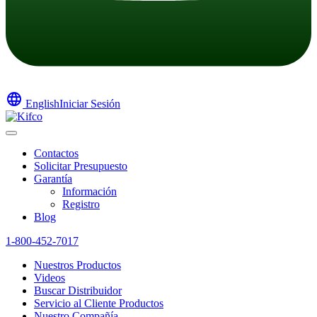
language
English
Iniciar Sesión
Contactos
Solicitar Presupuesto
Garantía
Información
Registro
Blog
1-800-452-7017
Nuestros Productos
Videos
Buscar Distribuidor
Servicio al Cliente Productos
Nuestro Compañía