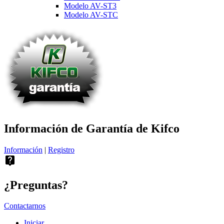
Modelo AV-ST3
Modelo AV-STC
Información de Garantía de Kifco
Información
|
Registro
live_help
¿Preguntas?
Contactarnos
Iniciar