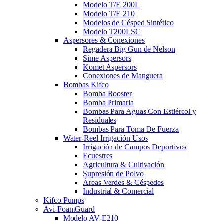
Modelo T/E 200L
Modelo T/E 210
Modelos de Césped Sintético
Modelo T200LSC
Aspersores & Conexiones
Regadera Big Gun de Nelson
Sime Aspersors
Komet Aspersors
Conexiones de Manguera
Bombas Kifco
Bomba Booster
Bomba Primaria
Bombas Para Aguas Con Estiércol y
Residuales
Bombas Para Toma De Fuerza
Water-Reel Irrigación Usos
Irrigación de Campos Deportivos
Ecuestres
Agricultura & Cultivación
Supresión de Polvo
Áreas Verdes & Céspedes
Industrial & Comercial
Kifco Pumps
Avi-FoamGuard
Modelo AV-E210