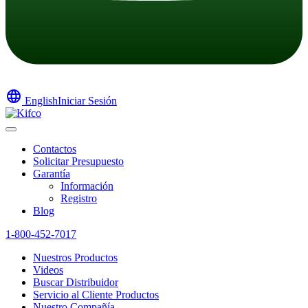
language
English
Iniciar Sesión
Contactos
Solicitar Presupuesto
Garantía
Información
Registro
Blog
1-800-452-7017
Nuestros Productos
Videos
Buscar Distribuidor
Servicio al Cliente Productos
Nuestro Compañía